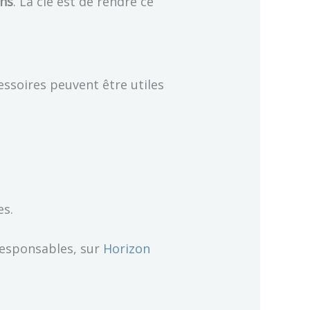
ons
. La clé est de rendre ce
ssoires peuvent être utiles
es.
responsables, sur
Horizon