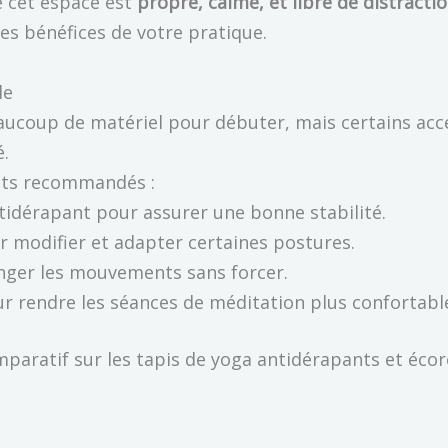
 cet espace est
propre, calme, et libre de distracti
les bénéfices de votre pratique.
le
aucoup de matériel pour débuter, mais certains acce
é.
nts recommandés :
tidérapant pour assurer une bonne stabilité.
ur modifier et adapter certaines postures.
onger les mouvements sans forcer.
ur rendre les séances de méditation plus confortabl
paratif sur les tapis de yoga antidérapants et éco