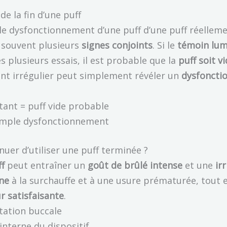
e la fin d’une puff
 dysfonctionnement d’une puff d’une puff réellemen
souvent plusieurs
signes conjoints
. Si le
témoin lum
plusieurs essais, il est probable que la
puff soit v
nt irrégulier peut simplement révéler un
dysfoncti
ant = puff vide probable
imple dysfonctionnement
nuer d’utiliser une puff terminée ?
ff
peut entraîner un
goût de brûlé intense
et une
ir
rne
à la surchauffe et à une usure prématurée, tout 
r satisfaisante
.
tation buccale
interne du dispositif