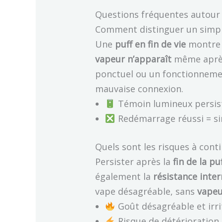
Questions fréquentes autour d
Comment distinguer un simple
Une
puff en fin de vie
montre 
vapeur n’apparaît
même après 
ponctuel ou un fonctionneme
mauvaise connexion.
Témoin lumineux persist
Redémarrage réussi = s
Quels sont les risques à conti
Persister après la
fin de la pu
également la
résistance inte
vape désagréable, sans
vapeu
Goût désagréable et irri
Risque de détérioration 