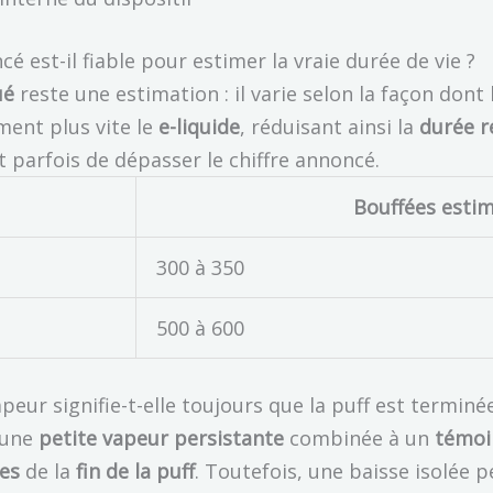
 est-il fiable pour estimer la vraie durée de vie ?
ué
reste une estimation : il varie selon la façon dont l
ent plus vite le
e-liquide
, réduisant ainsi la
durée ré
 parfois de dépasser le chiffre annoncé.
Bouffées esti
300 à 350
500 à 600
eur signifie-t-elle toujours que la puff est terminé
 une
petite vapeur persistante
combinée à un
témoi
les
de la
fin de la puff
. Toutefois, une baisse isolée p