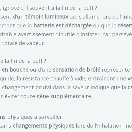
gnote-t-il souvent à la fin de la puff ?
osent d’un
témoin lumineux
qui s’allume lors de l’inh
alement que la
batterie est déchargée
ou que le
réser
itable avertissement : inutile d’insister, car persé
totale de vapeur.
 la fin de la puff ?
t en bouche
ou d’une
sensation de brûlé
représente u
liquide, la résistance chauffe à vide, entraînant une
v
Ce changement brutal dans la saveur indique que la
c
our éviter toute gêne supplémentaire.
s physiques à surveiller
rtains
changements physiques
lors de l’inhalation mé